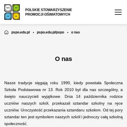
POLSKIE STOWARZYSZENIE
PROMOCJI OŚWIATOWYCH
pspo.edu.pl
•
pspo.edu.pl/pspo
•
o nas
O nas
Nasze tradycje sięgają roku 1990, kiedy powstała Społeczna
Szkoła Podstawowa nr 13. Rok 2010 był dla nas szczególny, a
święto nauczycieli wyjątkowe. Dnia 14 października rodzice
uczniów naszych szkół, przekazali sztandar szkolny na ręce
uczniów. Uroczystość przekazania sztandaru szkołom. Od tej pory
sztandar ten jest symbolem naszych szkół i jednoczy całą szkolną
społeczność.