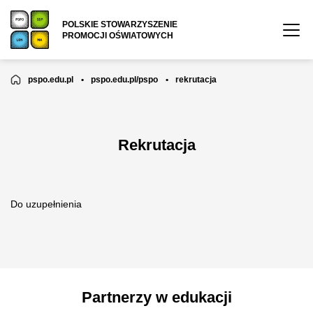
POLSKIE STOWARZYSZENIE
PROMOCJI OŚWIATOWYCH
pspo.edu.pl
•
pspo.edu.pl/pspo
•
rekrutacja
Rekrutacja
Do uzupełnienia
Partnerzy w edukacji