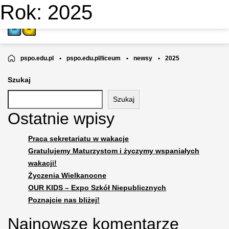
Rok:
2025
LICEUM OGÓLNOKSZTAŁCĄCE
NIEPUBLICZNE NR 43
pspo.edu.pl
•
pspo.edu.pl/liceum
•
newsy
•
2025
Szukaj
Szukaj
Ostatnie wpisy
Praca sekretariatu w wakacje
Gratulujemy Maturzystom i życzymy wspaniałych
wakacji!
Życzenia Wielkanocne
OUR KIDS – Expo Szkół Niepublicznych
Poznajcie nas bliżej!
Najnowsze komentarze