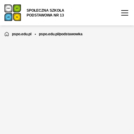
SPOŁECZNA SZKOŁA
PODSTAWOWA NR 13
pspo.edu.pl
•
pspo.edu.pl/podstawowka