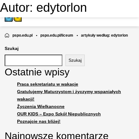
Autor:
edytorlon
LICEUM OGÓLNOKSZTAŁCĄCE
NIEPUBLICZNE NR 43
pspo.edu.pl
•
pspo.edu.pl/liceum
•
artykuły według: edytorlon
Szukaj
Szukaj
Ostatnie wpisy
Praca sekretariatu w wakacje
Gratulujemy Maturzystom i życzymy wspaniałych
wakacji!
Życzenia Wielkanocne
OUR KIDS – Expo Szkół Niepublicznych
Poznajcie nas bliżej!
Najnowsze komentarze