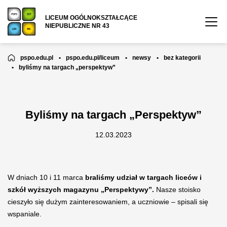
LICEUM OGÓLNOKSZTAŁCĄCE
NIEPUBLICZNE NR 43
pspo.edu.pl
•
pspo.edu.pl/liceum
•
newsy
•
bez kategorii
•
byliśmy na targach „perspektyw”
Byliśmy na targach „Perspektyw”
12.03.2023
W dniach 10 i 11 marca
braliśmy udział w targach liceów i
szkół wyższych magazynu „Perspektywy”.
Nasze stoisko
cieszyło się dużym zainteresowaniem, a uczniowie – spisali się
wspaniale.