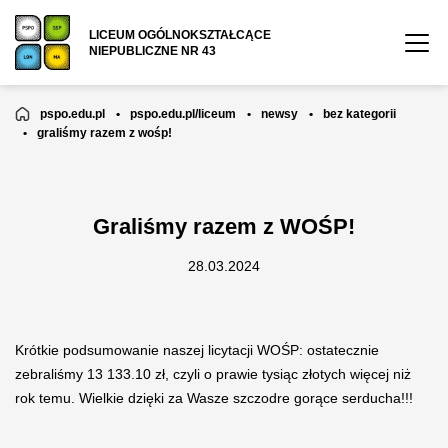
LICEUM OGÓLNOKSZTAŁCĄCE
NIEPUBLICZNE NR 43
pspo.edu.pl
•
pspo.edu.pl/liceum
•
newsy
•
bez kategorii
•
graliśmy razem z wośp!
Graliśmy razem z WOŚP!
28.03.2024
Krótkie podsumowanie naszej licytacji WOŚP: ostatecznie
zebraliśmy 13 133.10 zł, czyli o prawie tysiąc złotych więcej niż
rok temu. Wielkie dzięki za Wasze szczodre gorące serducha!!!