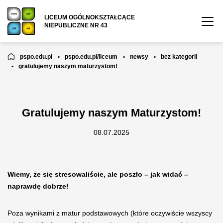
LICEUM OGÓLNOKSZTAŁCĄCE
NIEPUBLICZNE NR 43
pspo.edu.pl
•
pspo.edu.pl/liceum
•
newsy
•
bez kategorii
•
gratulujemy naszym maturzystom!
Gratulujemy naszym Maturzystom!
08.07.2025
Wiemy, że się stresowaliście, ale poszło – jak widać –
naprawdę dobrze!
Poza wynikami z matur podstawowych (które oczywiście wszyscy