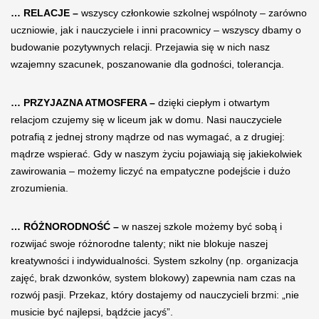
… RELACJE –
wszyscy członkowie szkolnej wspólnoty – zarówno
uczniowie, jak i nauczyciele i inni pracownicy – wszyscy dbamy o
budowanie pozytywnych relacji. Przejawia się w nich nasz
wzajemny szacunek, poszanowanie dla godności, tolerancja.
… PRZYJAZNA ATMOSFERA –
dzięki ciepłym i otwartym
relacjom czujemy się w liceum jak w domu. Nasi nauczyciele
potrafią z jednej strony mądrze od nas wymagać, a z drugiej:
mądrze wspierać. Gdy w naszym życiu pojawiają się jakiekolwiek
zawirowania – możemy liczyć na empatyczne podejście i dużo
zrozumienia.
… RÓŻNORODNOŚĆ –
w naszej szkole możemy być sobą i
rozwijać swoje różnorodne talenty; nikt nie blokuje naszej
kreatywności i indywidualności. System szkolny (np. organizacja
zajęć, brak dzwonków, system blokowy) zapewnia nam czas na
rozwój pasji. Przekaz, który dostajemy od nauczycieli brzmi: „nie
musicie być najlepsi, bądźcie jacyś”.