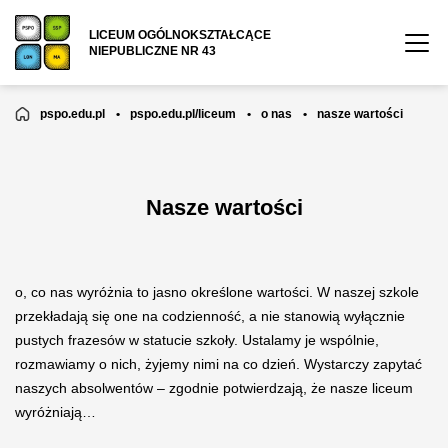
LICEUM OGÓLNOKSZTAŁCĄCE
NIEPUBLICZNE NR 43
pspo.edu.pl
•
pspo.edu.pl/liceum
•
o nas
•
nasze wartości
Nasze wartości
o, co nas wyróżnia to jasno określone wartości. W naszej szkole
przekładają się one na codzienność, a nie stanowią wyłącznie
pustych frazesów w statucie szkoły. Ustalamy je wspólnie,
rozmawiamy o nich, żyjemy nimi na co dzień. Wystarczy zapytać
naszych absolwentów – zgodnie potwierdzają, że nasze liceum
wyróżniają…