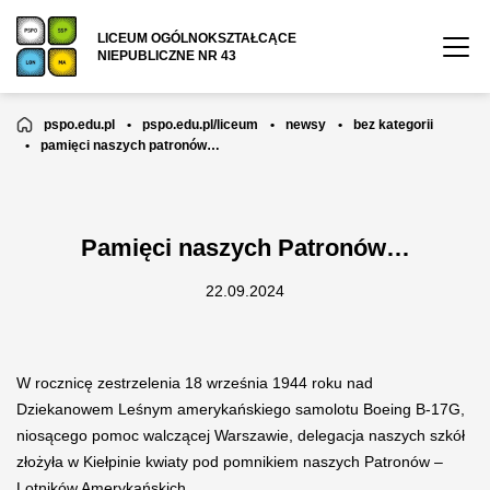
LICEUM OGÓLNOKSZTAŁCĄCE
NIEPUBLICZNE NR 43
pspo.edu.pl
•
pspo.edu.pl/liceum
•
newsy
•
bez kategorii
•
pamięci naszych patronów…
Pamięci naszych Patronów…
22.09.2024
W rocznicę zestrzelenia 18 września 1944 roku nad
Dziekanowem Leśnym amerykańskiego samolotu Boeing B-17G,
niosącego pomoc walczącej Warszawie, delegacja naszych szkół
złożyła w Kiełpinie kwiaty pod pomnikiem naszych Patronów –
Lotników Amerykańskich.