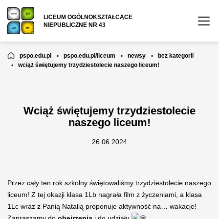
LICEUM OGÓLNOKSZTAŁCĄCE
NIEPUBLICZNE NR 43
pspo.edu.pl
•
pspo.edu.pl/liceum
•
newsy
•
bez kategorii
•
wciąż świętujemy trzydziestolecie naszego liceum!
Wciąż świętujemy trzydziestolecie
naszego liceum!
26.06.2024
Przez cały ten rok szkolny świętowaliśmy trzydziestolecie naszego
liceum! Z tej okazji klasa 1Lb nagrała film z życzeniami, a klasa
1Lc wraz z Panią Natalią proponuje aktywność na… wakacje!
Zapraszamy do
obejrzenia
i do udziału