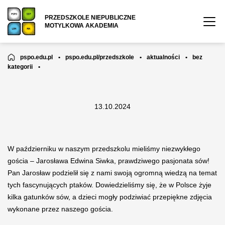
PRZEDSZKOLE NIEPUBLICZNE
MOTYLKOWA AKADEMIA
pspo.edu.pl
•
pspo.edu.pl/przedszkole
•
aktualności
•
bez
kategorii
•
13.10.2024
W październiku w naszym przedszkolu mieliśmy niezwykłego
gościa – Jarosława Edwina Siwka, prawdziwego pasjonata sów!
Pan Jarosław podzielił się z nami swoją ogromną wiedzą na temat
tych fascynujących ptaków. Dowiedzieliśmy się, że w Polsce żyje
kilka gatunków sów, a dzieci mogły podziwiać przepiękne zdjęcia
wykonane przez naszego gościa.