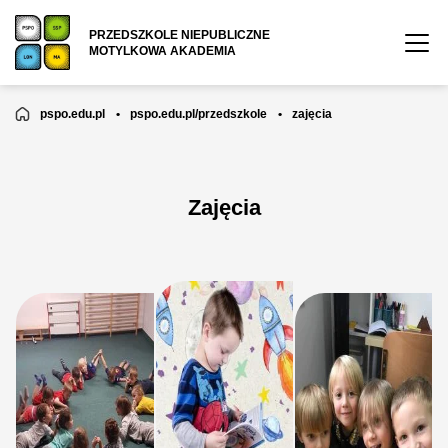
PRZEDSZKOLE NIEPUBLICZNE
MOTYLKOWA AKADEMIA
pspo.edu.pl
•
pspo.edu.pl/przedszkole
•
zajęcia
Zajęcia