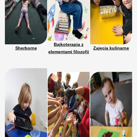
Bajkoterapia z
Sherborne
Zajęcia kulinarne
elementami filozofii