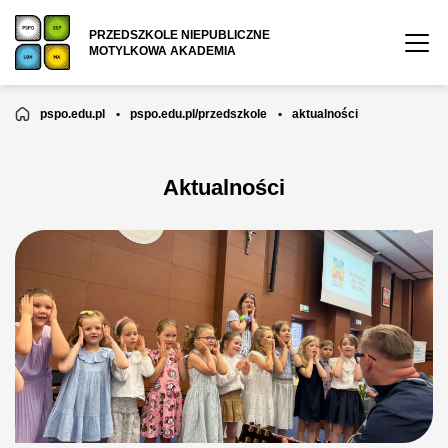
PRZEDSZKOLE NIEPUBLICZNE
MOTYLKOWA AKADEMIA
pspo.edu.pl
•
pspo.edu.pl/przedszkole
•
aktualności
Aktualności