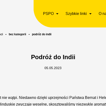
PSPO
Szybkie linki
O n
ci
•
bez kategorii
•
podróż do indii
Podróż do Indii
05.05.2023
t nie wątpi. Niedawno dzięki uprzejmości Państwa Bernat i Helen
induskie zwyczaje weselne, skosztowaliśmy niezwykle aromat