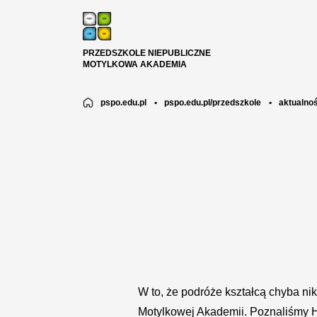
PRZEDSZKOLE NIEPUBLICZNE
MOTYLKOWA AKADEMIA
pspo.edu.pl
•
pspo.edu.pl/przedszkole
•
aktualnoś
W to, że podróże kształcą chyba nik
Motylkowej Akademii. Poznaliśmy H