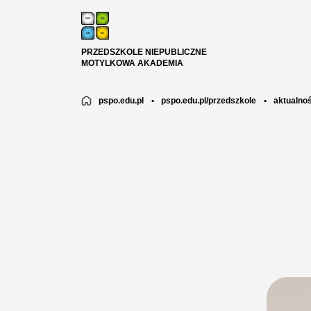
PRZEDSZKOLE NIEPUBLICZNE
MOTYLKOWA AKADEMIA
pspo.edu.pl
•
pspo.edu.pl/przedszkole
•
aktualnoś