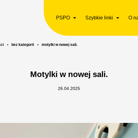
PSPO
Szybkie linki
O n
ci
•
bez kategorii
•
motylki w nowej sali.
Motylki w nowej sali.
26.04.2025