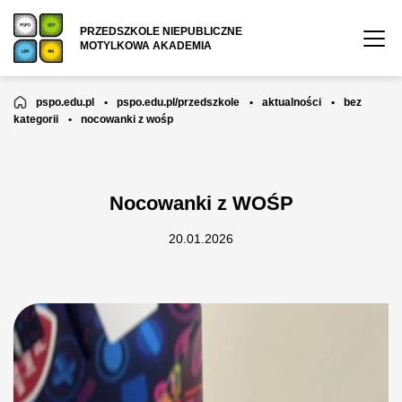
PRZEDSZKOLE NIEPUBLICZNE
MOTYLKOWA AKADEMIA
pspo.edu.pl
•
pspo.edu.pl/przedszkole
•
aktualności
•
bez
kategorii
•
nocowanki z wośp
Nocowanki z WOŚP
20.01.2026