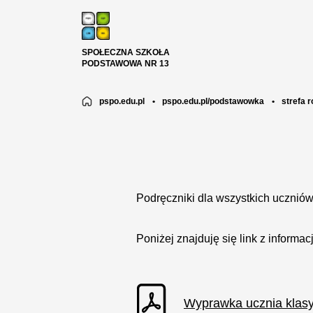
SPOŁECZNA SZKOŁA
PODSTAWOWA NR 13
pspo.edu.pl
•
pspo.edu.pl/podstawowka
•
strefa 
Podręczniki dla wszystkich ucznió
Poniżej znajduję się link z informac
Wyprawka ucznia klasy