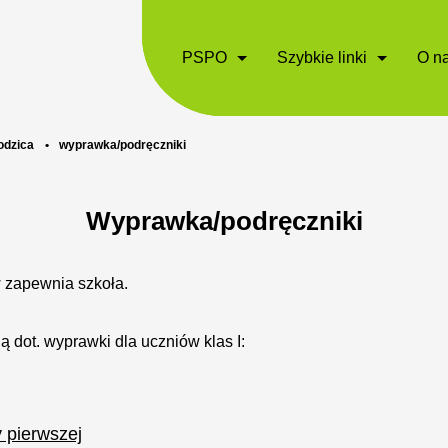
PSPO
Szybkie linki
O n
rodzica
•
wyprawka/podręczniki
Wyprawka/podręczniki
w zapewnia szkoła.
ją dot. wyprawki dla uczniów klas I:
 pierwszej