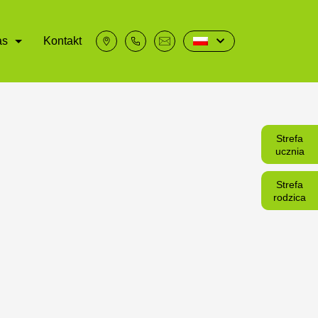
as
Kontakt
Strefa
ucznia
Strefa
rodzica