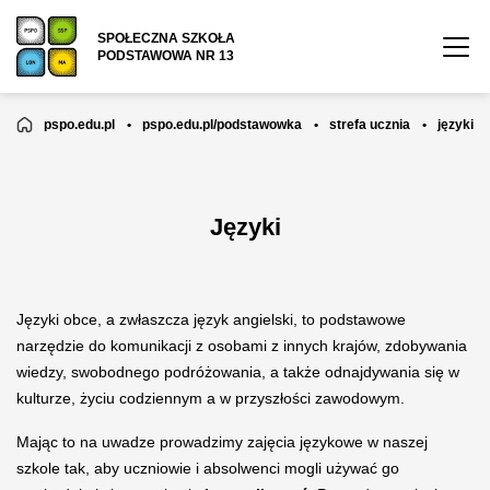
SPOŁECZNA SZKOŁA
PODSTAWOWA NR 13
pspo.edu.pl
•
pspo.edu.pl/podstawowka
•
strefa ucznia
•
języki
Języki
Języki obce, a zwłaszcza język angielski, to podstawowe
narzędzie do komunikacji z osobami z innych krajów, zdobywania
wiedzy, swobodnego podróżowania, a także odnajdywania się w
kulturze, życiu codziennym a w przyszłości zawodowym.
Mając to na uwadze prowadzimy zajęcia językowe w naszej
szkole tak, aby uczniowie i absolwenci mogli używać go