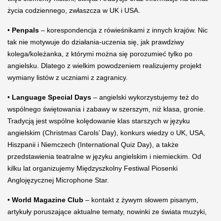
życia codziennego, zwłaszcza w UK i USA.
•
Penpals
– korespondencja z rówieśnikami z innych krajów. Nic
tak nie motywuje do działania-uczenia się, jak prawdziwy
kolega/koleżanka, z którymi można się porozumieć tylko po
angielsku. Dlatego z wielkim powodzeniem realizujemy projekt
wymiany listów z uczniami z zagranicy.
•
Language Special Days
– angielski wykorzystujemy też do
wspólnego świętowania i zabawy w szerszym, niż klasa, gronie.
Tradycją jest wspólne kolędowanie klas starszych w języku
angielskim (Christmas Carols’ Day), konkurs wiedzy o UK, USA,
Hiszpanii i Niemczech (International Quiz Day), a także
przedstawienia teatralne w języku angielskim i niemieckim. Od
kilku lat organizujemy Międzyszkolny Festiwal Piosenki
Anglojęzycznej Microphone Star.
•
World Magazine Club
– kontakt z żywym słowem pisanym,
artykuły poruszające aktualne tematy, nowinki ze świata muzyki,