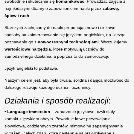
swobodnie i skutecznie się
komunikować
. Prowadząc zajęcia z
najmłodszymi dbamy o zapewnienie im nauki przez
zabawę,
śpiew i ruch
.
Starszych zachęcamy do nauki proponując nowe i ciekawe
sposoby na zainteresowanie się językiem angielskim, np. łącząc
poznawanie go z
nowoczesnymi technologiami
. Wyszukujemy
wartościowe narzędzia
, które motywują uczniów do
samodzielnego działania, a poprzez to do samorozwoju.
Język angielski to podstawa.
Naszym celem jest, aby była trwała, solidna i dająca możliwość do
dalszego rozwoju każdego ucznia i uczennicy.
Działania i sposób realizacji
:
•
Language immersion
– zanurzenie językowe, czyli stały
kontakt z językiem obcym. Powoduje łatwe przyswajanie
słownictwa, codziennych zwrotów, mimowolne zapamiętywanie
wyrażeń i całych zdań, które następnie są przywoływane z