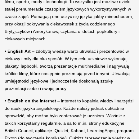
filmu, sportu, mody i technologii. To wszystko jest możliwe dzięki
stałej prenumeracie czasopism językowych wykorzystywanych w
czasie zajęć. Pomagają one uczyć się języka jakby mimochodem,
przy okazji odkrywania ciekawostek z życia codziennego
Brytyjczyków i Amerykanów, czytania o idolach popkultury i
ciekawych miejscach.
•
English Art
– zdobytą wiedzę warto utrwalać i prezentować w
ciekawy i miły dla oka sposób. W tym celu uczniowie wykonują
plakaty, lapbooki, tworzą prezentacje multimedialne i nagrywają
krótkie filmy, które następnie prezentują przed innymi. Utrwalają
umiejętności językowe i jednocześnie doskonalą sztukę
prezentacji siebie i swojej pracy.
•
English on the Internet
– internet to kopalnia wiedzy i narzędzi
do nauki języka angielskiego. Każde należy jednak dokładnie
sprawdzić, aby można było zaoferować je uczniom. Właśnie z
takich korzystamy regularnie, a są to m.in. strony edukacyjne
British Council, aplikacje: Quizlet, Kahoot, LearningApps, program
Pixton (do tworzenia komiksów), Quizizz (sprawdzanie wiedzy w