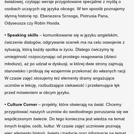
światowej, czytając wersje przygotowane specjalnie z myślą o
osobach uczących się języka obcego. W ten sposób poznajemy
słynną historię np. Ebenezera Scrooga, Piotrusia Pana,
Odyseusza czy Robin Hooda.
•
Speaking skills
– komunikowanie się w języku angielskim,
ćwiczenie dialogów, odgrywanie scenek ma na celu oswojenie z
sytuacją, którą każdy spotka w życiu. Dlatego ćwiczymy tę
umiejętność rozpoczynając od prostego reagowania (dzieci
młodsze), aż po udział w dyskusji, w której dwie strony zajmują
stanowisko i próbują się wzajemnie przekonać do własnych racji.
W czasie zajęć stosujemy też elementy dramy angażujące
uczniów w lekcję, rozbudzające ciekawość i przełamujące lęk
przed mówieniem w obcym języku.
•
Culture Corner
– projekty, które otwierają na świat. Chcemy
przygotować naszych uczniów do swobodnego poruszania się we
współczesnym świecie. Do tego konieczna jest wiedza na temat
innych krajów, osób, kultur. W czasie zajęć uczniowie poznają
więc elementy historii, święta i tradycje oraz informacje na temat