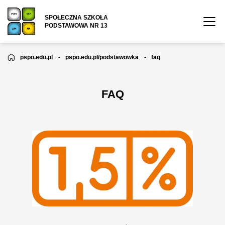
SPOŁECZNA SZKOŁA
PODSTAWOWA NR 13
pspo.edu.pl
•
pspo.edu.pl/podstawowka
•
faq
FAQ