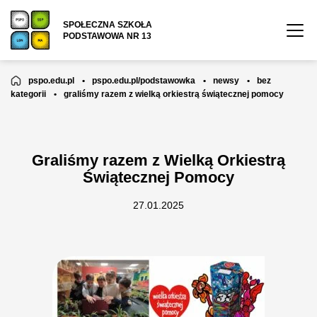
SPOŁECZNA SZKOŁA
PODSTAWOWA NR 13
pspo.edu.pl
•
pspo.edu.pl/podstawowka
•
newsy
•
bez
kategorii
•
graliśmy razem z wielką orkiestrą świątecznej pomocy
Graliśmy razem z Wielką Orkiestrą
Świątecznej Pomocy
27.01.2025