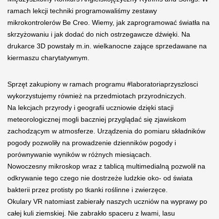
ramach lekcji techniki programowaliśmy zestawy
mikrokontrolerów Be Creo. Wiemy, jak zaprogramować światła na
skrzyżowaniu i jak dodać do nich ostrzegawcze dźwięki. Na
drukarce 3D powstały m.in. wielkanocne zające sprzedawane na
kiermaszu charytatywnym.
Sprzęt zakupiony w ramach programu #laboratoriaprzyszlosci
wykorzystujemy również na przedmiotach przyrodniczych.
Na lekcjach przyrody i geografii uczniowie dzięki stacji
meteorologicznej mogli baczniej przyglądać się zjawiskom
zachodzącym w atmosferze. Urządzenia do pomiaru składników
pogody pozwoliły na prowadzenie dzienników pogody i
porównywanie wyników w różnych miesiącach.
Nowoczesny mikroskop wraz z tablicą multimedialną pozwolił na
odkrywanie tego czego nie dostrzeże ludzkie oko- od świata
bakterii przez protisty po tkanki roślinne i zwierzęce.
Okulary VR natomiast zabierały naszych uczniów na wyprawy po
całej kuli ziemskiej. Nie zabrakło spaceru z lwami, lasu