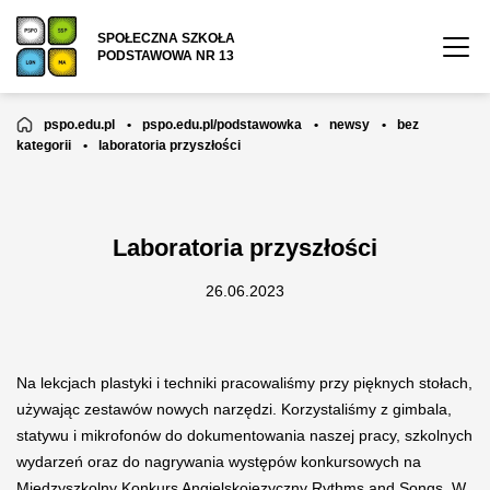
SPOŁECZNA SZKOŁA
PODSTAWOWA NR 13
pspo.edu.pl
•
pspo.edu.pl/podstawowka
•
newsy
•
bez
kategorii
•
laboratoria przyszłości
Laboratoria przyszłości
26.06.2023
Na lekcjach plastyki i techniki pracowaliśmy przy pięknych stołach,
używając zestawów nowych narzędzi. Korzystaliśmy z gimbala,
statywu i mikrofonów do dokumentowania naszej pracy, szkolnych
wydarzeń oraz do nagrywania występów konkursowych na
Międzyszkolny Konkurs Angielskojęzyczny Rythms and Songs. W