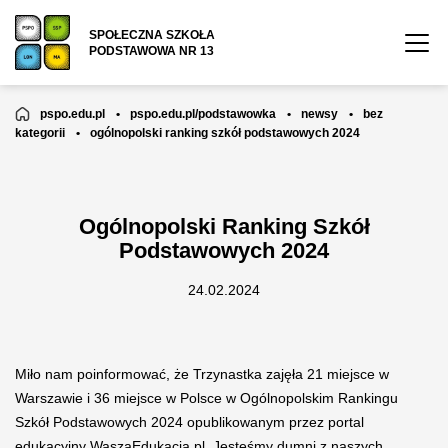
SPOŁECZNA SZKOŁA
PODSTAWOWA NR 13
pspo.edu.pl
•
pspo.edu.pl/podstawowka
•
newsy
•
bez
kategorii
•
ogólnopolski ranking szkół podstawowych 2024
Ogólnopolski Ranking Szkół
Podstawowych 2024
24.02.2024
Miło nam poinformować, że Trzynastka zajęła 21 miejsce w
Warszawie i 36 miejsce w Polsce w Ogólnopolskim Rankingu
Szkół Podstawowych 2024 opublikowanym przez portal
edukacyjny WaszaEdukacja.pl. Jesteśmy dumni z naszych