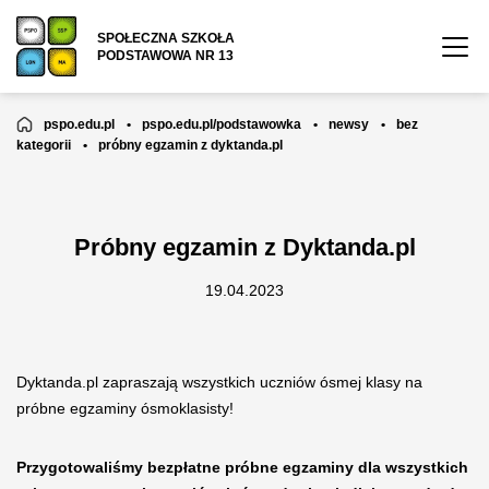
SPOŁECZNA SZKOŁA
PODSTAWOWA NR 13
pspo.edu.pl
•
pspo.edu.pl/podstawowka
•
newsy
•
bez
kategorii
•
próbny egzamin z dyktanda.pl
Próbny egzamin z Dyktanda.pl
19.04.2023
Dyktanda.pl zapraszają wszystkich uczniów ósmej klasy na
próbne egzaminy ósmoklasisty!
Przygotowaliśmy bezpłatne próbne egzaminy dla wszystkich