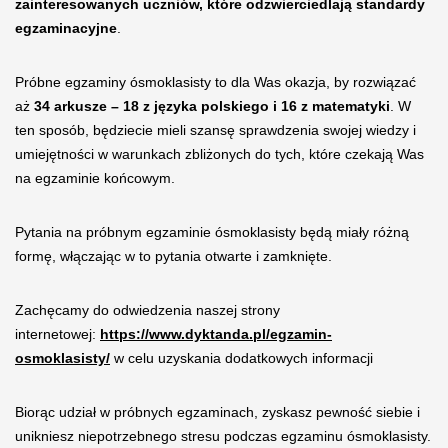
zainteresowanych uczniów, które odzwierciedlają standardy
egzaminacyjne
.
Próbne egzaminy ósmoklasisty to dla Was okazja, by rozwiązać
aż
34 arkusze – 18 z języka polskiego i 16 z matematyki
. W
ten sposób, będziecie mieli szansę sprawdzenia swojej wiedzy i
umiejętności w warunkach zbliżonych do tych, które czekają Was
na egzaminie końcowym.
Pytania na próbnym egzaminie ósmoklasisty będą miały różną
formę, włączając w to pytania otwarte i zamknięte.
Zachęcamy do odwiedzenia naszej strony
internetowej:
https://www.dyktanda.pl/egzamin-
osmoklasisty/
w celu uzyskania dodatkowych informacji
Biorąc udział w próbnych egzaminach, zyskasz pewność siebie i
unikniesz niepotrzebnego stresu podczas egzaminu ósmoklasisty.