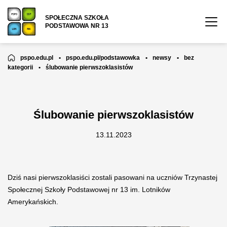
SPOŁECZNA SZKOŁA
PODSTAWOWA NR 13
pspo.edu.pl
•
pspo.edu.pl/podstawowka
•
newsy
•
bez
kategorii
•
ślubowanie pierwszoklasistów
Ślubowanie pierwszoklasistów
13.11.2023
Dziś nasi pierwszoklasiści zostali pasowani na uczniów Trzynastej
Społecznej Szkoły Podstawowej nr 13 im. Lotników
Amerykańskich.