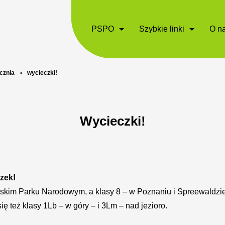
PSPO
Szybkie linki
O n
ucznia
•
wycieczki!
Wycieczki!
zek!
owskim Parku Narodowym, a klasy 8 – w Poznaniu i Spreewaldzie
ię też klasy 1Lb – w góry – i 3Lm – nad jezioro.