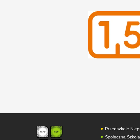
Przedszkole Niep
Społeczna Szkoł