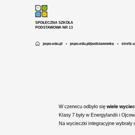
SPOŁECZNA SZKOŁA
PODSTAWOWA NR 13
pspo.edu.pl
•
pspo.edu.pl/podstawowka
•
strefa 
W czerwcu odbyło się
wiele wyciec
Klasy 7 były w Energylandii i Ojc
Na wycieczki integracyjne wybrały s