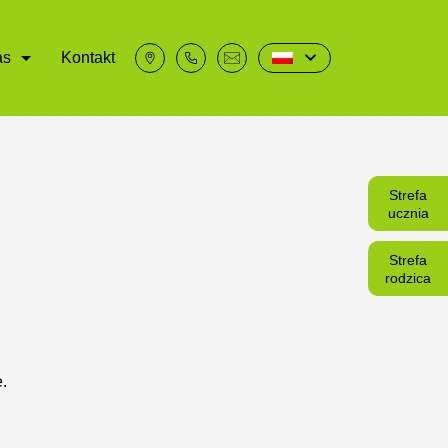
as
Kontakt
Strefa
ucznia
Strefa
rodzica
.