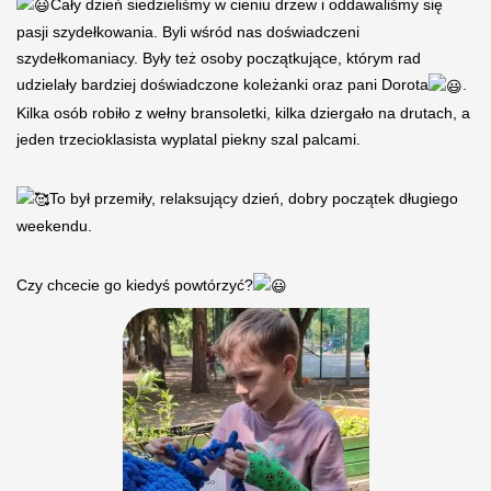
Cały dzień siedzieliśmy w cieniu drzew i oddawaliśmy się
pasji szydełkowania. Byli wśród nas doświadczeni
szydełkomaniacy. Były też osoby początkujące, którym rad
udzielały bardziej doświadczone koleżanki oraz pani Dorota
.
Kilka osób robiło z wełny bransoletki, kilka dziergało na drutach, a
jeden trzecioklasista wyplatal piekny szal palcami.
To był przemiły, relaksujący dzień, dobry początek długiego
weekendu.
Czy chcecie go kiedyś powtórzyć?