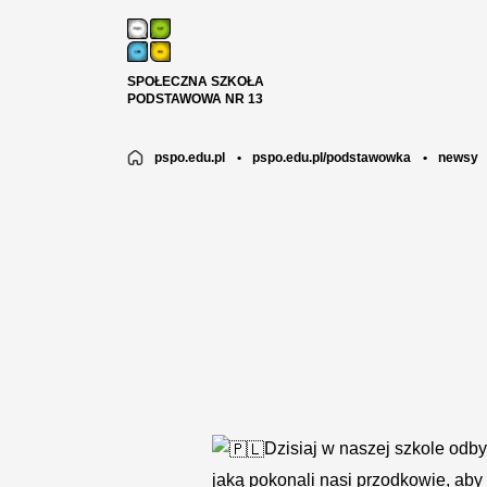
SPOŁECZNA SZKOŁA
PODSTAWOWA NR 13
pspo.edu.pl
•
pspo.edu.pl/podstawowka
•
newsy
Dzisiaj w naszej szkole odby
jaką pokonali nasi przodkowie, aby 