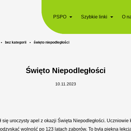
PSPO
Szybkie linki
O n
•
bez kategorii
•
święto niepodległości
Święto Niepodległości
10.11.2023
ł się uroczysty apel z okazji Święta Niepodległości. Uczniowie 
odzyskać wolność po 123 latach zaborów. To była piękna lekcja 