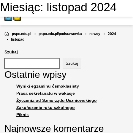
Miesiąc:
listopad 2024
SPOŁECZNA SZKOŁA
PODSTAWOWA NR 13
pspo.edu.pl
•
pspo.edu.pl/podstawowka
•
newsy
•
2024
•
listopad
Szukaj
Szukaj
Ostatnie wpisy
Wyniki egzaminu ósmoklasisty
Praca sekretariatu w wakacje
Życzenia od Samorządu Uczniowskiego
Zakończenie roku szkolnego
Piknik
Najnowsze komentarze