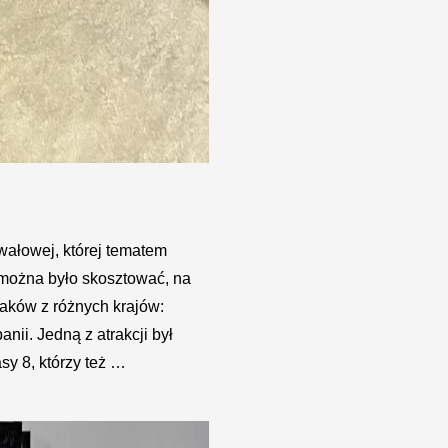
wałowej, której tematem
 można było skosztować, na
aków z różnych krajów:
panii. Jedną z atrakcji był
y 8, którzy też …