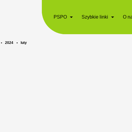
PSPO
Szybkie linki
O n
•
2024
•
luty