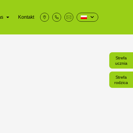
as
Kontakt
Strefa
ucznia
Strefa
rodzica