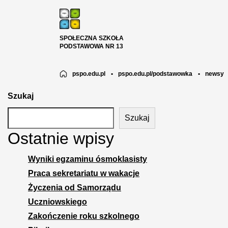
SPOŁECZNA SZKOŁA
PODSTAWOWA NR 13
pspo.edu.pl
•
pspo.edu.pl/podstawowka
•
newsy
Szukaj
Szukaj
Ostatnie wpisy
Wyniki egzaminu ósmoklasisty
Praca sekretariatu w wakacje
Życzenia od Samorządu
Uczniowskiego
Zakończenie roku szkolnego