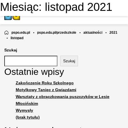
Miesiąc:
listopad 2021
PRZEDSZKOLE NIEPUBLICZNE
MOTYLKOWA AKADEMIA
pspo.edu.pl
•
pspo.edu.pl/przedszkole
•
aktualności
•
2021
•
listopad
Szukaj
Szukaj
Ostatnie wpisy
Zakończenie Roku Szkolnego
Motylkowy Taniec z Gwiazdami
Warsztaty z obrączkowania puszczyków w Lesie
Młocińskim
Wymysły
(brak tytułu)