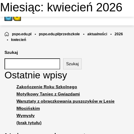
Miesiąc:
kwiecień 2026
PRZEDSZKOLE NIEPUBLICZNE
MOTYLKOWA AKADEMIA
pspo.edu.pl
•
pspo.edu.pl/przedszkole
•
aktualności
•
2026
•
kwiecień
Szukaj
Szukaj
Ostatnie wpisy
Zakończenie Roku Szkolnego
Motylkowy Taniec z Gwiazdami
Warsztaty z obrączkowania puszczyków w Lesie
Młocińskim
Wymysły
(brak tytułu)