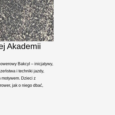
j Akademii
owerowy Bakcyl – inicjatywy,
eństwa i techniki jazdy,
m motywem. Dzieci z
rower, jak o niego dbać,