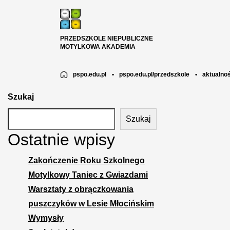
PRZEDSZKOLE NIEPUBLICZNE
MOTYLKOWA AKADEMIA
pspo.edu.pl
•
pspo.edu.pl/przedszkole
•
aktualnoś
Szukaj
Szukaj
Ostatnie wpisy
Zakończenie Roku Szkolnego
Motylkowy Taniec z Gwiazdami
Warsztaty z obrączkowania
puszczyków w Lesie Młocińskim
Wymysły