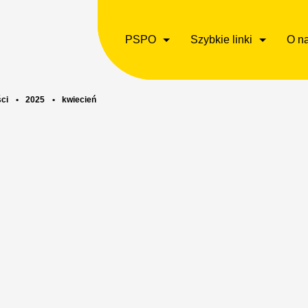
PSPO
Szybkie linki
O n
ci
•
2025
•
kwiecień