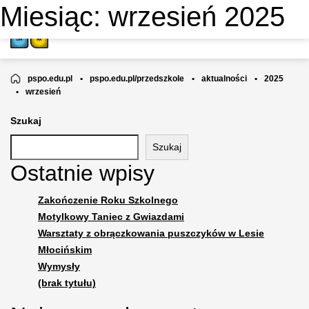
Miesiąc:
wrzesień 2025
PRZEDSZKOLE NIEPUBLICZNE
MOTYLKOWA AKADEMIA
pspo.edu.pl
•
pspo.edu.pl/przedszkole
•
aktualności
•
2025
•
wrzesień
Szukaj
Szukaj
Ostatnie wpisy
Zakończenie Roku Szkolnego
Motylkowy Taniec z Gwiazdami
Warsztaty z obrączkowania puszczyków w Lesie
Młocińskim
Wymysły
(brak tytułu)